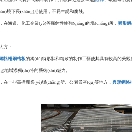
uán)境下長(zhǎng)期使用，不易生銹和腐蝕。
，在海邊、化工企業(yè)等腐蝕性較強(qiáng)的場(chǎng)所，
異形
鋼
大方：
鋼格柵
鋼格板
的獨(dú)特形狀和精致的制作工藝使其具有較高的美觀度。
ǎng)地增添獨(dú)特的藝術(shù)魅力。
，在一些高檔商業(yè)場(chǎng)所、公園景區(qū)等地方，
異形
鋼格