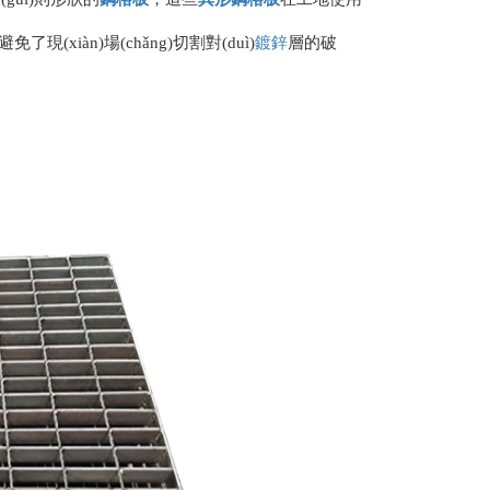
了現(xiàn)場(chǎng)切割對(duì)
鍍鋅
層的破