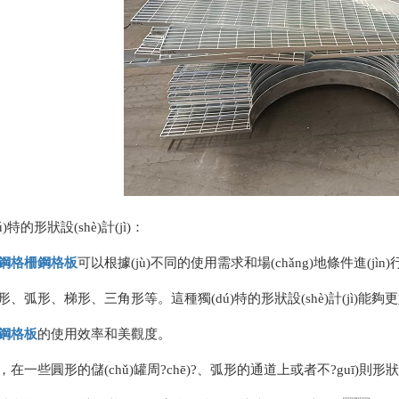
ú)特的形狀設(shè)計(jì)：
鋼格柵
鋼格板
可以根據(jù)不同的使用需求和場(chǎng)地條件進(jìn)行定制設
、弧形、梯形、三角形等。這種獨(dú)特的形狀設(shè)計(jì)能夠更好地適
鋼格板
的使用效率和美觀度。
在一些圓形的儲(chǔ)罐周?chē)?、弧形的通道上或者不?guī)則形狀的建筑結