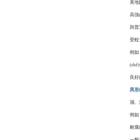
美地
高強
與普
受較
例如
(sh
良好
異形
濕、
例如
耐腐
一般采