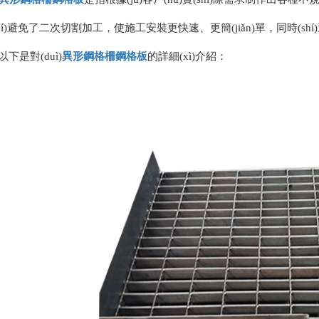
hí)避免了二次切割加工，使施工安裝更快速、更簡(jiǎn)單，同時(shí)避免
。以下是對(duì)
異形
鋼格柵
鋼格板
的詳細(xì)介紹：