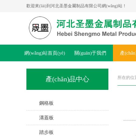
歡迎來(lái)到河北圣墨金屬制品有限公司網(wǎng)站！
網(wǎng)站首頁(yè)
關(guān)于我們
產(chǎ
產(chǎn)品中心
所在的位
鋼格板
溝蓋板
踏步板