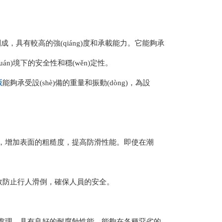
制成，具有較高的強(qiáng)度和承載能力。它能夠承
)境下的安全性和穩(wěn)定性。
板
能夠承受設(shè)備的重量和振動(dòng)，為設
沖孔等，增加表面的粗糙度，提高防滑性能。即使在潮
有效防止行人滑倒，確保人員的安全。
處理，具有良好的耐腐蝕性能。能夠在各種惡劣的