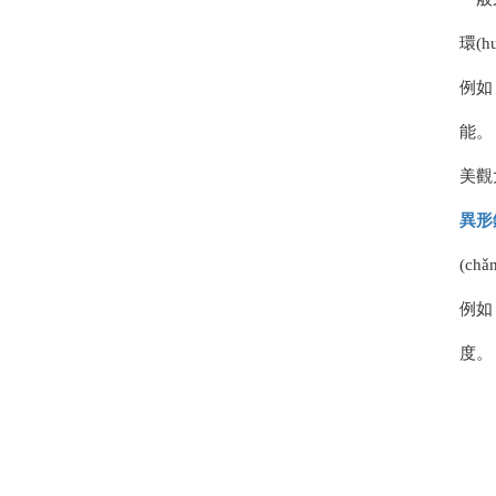
環(h
例如
能。
美觀
異形
(ch
例如
度。