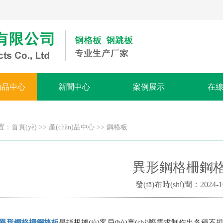
n)品中心
新聞中心
案例展示
在
置：
首頁(yè)
>>
產(chǎn)品中心
>>
鋼格板
異形鋼格柵鋼
發(fā)布時(shí)間：2024-1
異形
鋼格柵
鋼格板
是指根據(jù)客戶(hù)實(shí)際需求制作出各種不規