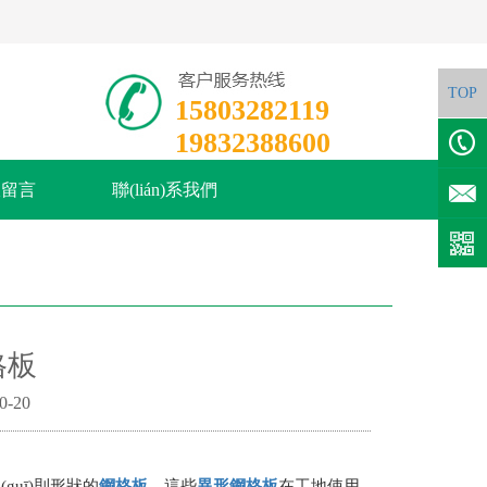
TOP
15803282119
19832388600
線留言
聯(lián)系我們
格板
0-20
(guī)則形狀的
鋼格板
，這些
異形
鋼格板
在工地使用