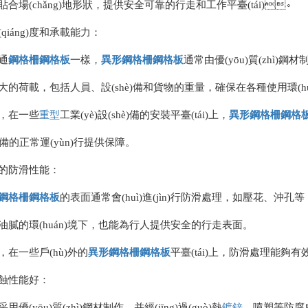
貼合場(chǎng)地形狀，提供安全可靠的行走和工作平臺(tái)。
(qiáng)度和承載能力：
通
鋼格柵
鋼格板
一樣，
異形
鋼格柵
鋼格板
通常由優(yōu)質(zhì)鋼材
大的荷載，包括人員、設(shè)備和貨物的重量，確保在各種使用環(huán
，在一些
重型
工業(yè)設(shè)備的安裝平臺(tái)上，
異形
鋼格柵
鋼格
è)備的正常運(yùn)行提供保障。
的防滑性能：
鋼格柵
鋼格板
的表面通常會(huì)進(jìn)行防滑處理，如壓花、
油膩的環(huán)境下，也能為行人提供安全的行走表面。
，在一些戶(hù)外的
異形
鋼格柵
鋼格板
平臺(tái)上，防滑處理能夠
蝕性能好：
用優(yōu)質(zhì)鋼材制作，并經(jīng)過(guò)熱
鍍鋅
、噴塑等防腐