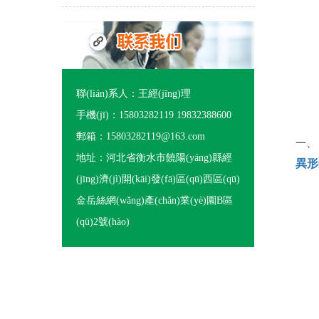
聯(lián)系人：王經(jīng)理
手機(jī)：15803282119 19832388600
郵箱：15803282119@163.com
一、
地址：河北省衡水市饒陽(yáng)縣經
異形
(jīng)濟(jì)開(kāi)發(fā)區(qū)西區(qū)
金岳絲網(wǎng)產(chǎn)業(yè)園B區
(qū)2號(hào)