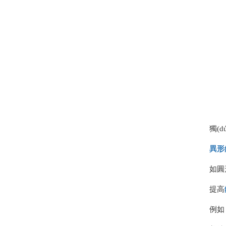
獨(d
異形
如圓形
提高
例如，