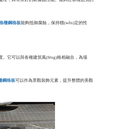
格柵
鋼格板
能夠抵御腐蝕，保持穩(wěn)定的性
它可以與各種建筑風(fēng)格相融合，為場
柵
鋼格板
可以作為景觀裝飾元素，提升整體的美觀