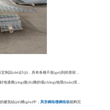
(shè)計(jì)，具有各種不規(guī)則的形狀，
應(yīng)復(fù)雜的場(chǎng)地環(huán)境，
(jié)構(gòu)中，
異形
鋼格柵
鋼格板
能夠完