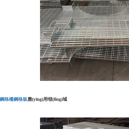
鋼格柵
鋼格板
應(yīng)用領(lǐng)域