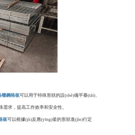
格柵
鋼格板
可以用于特殊形狀的設(shè)備平臺(tái)、
各種特殊需求，提高工作效率和安全性。
格板
可以根據(jù)反應(yīng)釜的形狀進(jìn)行定