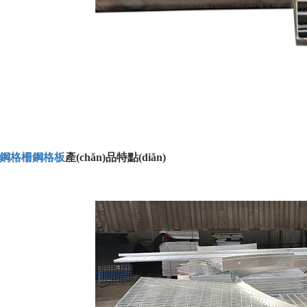
鋼格柵
鋼格板
產(chǎn)品特點(diǎn)