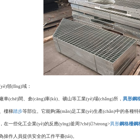
yè)領(lǐng)域：
車(chē)間、倉(cāng)庫(kù)、礦山等工業(yè)場(chǎng)所，
異形
鋼
、樓梯
踏步
等部位。它能夠滿(mǎn)足工業(yè)生產(chǎn)中的
，在一些化工企業(yè)的反應(yīng)釜周?chē)?strong>
異形
鋼格柵
鋼
，為操作人員提供安全的工作平臺(tái)。