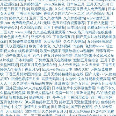
月亚洲综合
|
五月婷婷国产
|
www.9色色色
|
日本色五月
|
五月天久久91
|
日
日想日日夜日日操
|
婷婷激情人妻
|
久久性都花花世界成人免费视频
|
日本
女天天爽
|
丁香五月激情网
|
香蕉久久国产AV一区二区
|
玖色色综合
|
九月
停停
|
婷婷久久99
|
五月丁香久久激情网
|
久久婷婷激情
|
www.激情五月
天.con
|
免费看欧美成人A片无码
|
色五月综合资源推荐
|
丁香伊人激情
|
丁
香婷婷久久
|
久久综合影院
|
五月丁香偷拍
|
日本综合99
|
免费无码毛片一区
二区A片
|
www.99热
|
九九热在线视频观看
|
99re久热只有精品6在线直播
|
看全色黄大色大片
|
亚洲不卡123
|
丁香激情五月
|
国产黄大片在线观看画质
优化
|
97超碰在线免费观看
|
天天激情站
|
久久性爱网站
|
五月婷婷深深爱
爱
|
玖玖视频福利
|
欧美日本黄色
|
久久婷视频
|
99热黄
|
色婷婷www
|
成全
影视大全在线观看第6季
|
欧美va视频不用播放器的va视频网
|
日韩有码一
区
|
69午夜成人影片
|
98色丁香五月婷婷综合网
|
老师的粉嫩小又紧水又多
A片视频
|
日本啪啪网
|
丁婷婷五月天在线播放
|
激情五月色综合
|
五月丁香
天堂网婷婷
|
婷婷五月黄色激情在线
|
人人干天天舔
|
久久天天天
|
丁香五月
婷婷AV
|
激情丁香五月AV
|
httpwww色com日本
|
99久久97
|
av网站免费在
线
|
丁香五月婷婷图片综合
|
五月天婷婷色播综合在线
|
国产人妻777人伦精
品HD
|
亚洲色婷婷五月天
|
高清无码网址
|
大地9中文在线观看免费高清
|
97
人人干
|
久久这里只有精品热在99
|
亚洲操操
|
综合五月天
|
婷婷五月天激情
网
|
国外亚洲成AV人片在线观看
|
日本强伦片中文字幕免费看
|
午夜不卡久
久精品无码免费
|
欧美成人精品A片免费一区99
|
亚洲天堂热
|
AV在线免费
播放
|
狠狠第四色
|
操逼视频一区
|
亭亭五月丁香综合欧美
|
99丁香五月婷
|
五月色婷婷AV
|
伊人网色婷婷五月天
|
婷婷五月天激情亚洲小说
|
色婷婷六
月开心中文字
|
激情五月天啪啪
|
伍月激情天
|
国产性色蜜乳
|
伊人深爱综
合
|
天天插综合
|
99热网址
|
久久婷婷五月天
|
成人无码精品1区2区3区免费