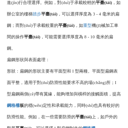
進(jìn)行合理選擇。例如，對(duì)于承載較輕的
平臺(tái)
，如
辦公室的樓梯
踏步
平臺(tái)
，可以選擇厚度為 3 - 4 毫米的扁
鋼；而對(duì)于承載較重的
平臺(tái)
，如
重型
機(jī)械加工車
間的操作
平臺(tái)
，可能需要選擇厚度為 8 - 10 毫米的扁
鋼。
扁鋼形狀與表面處理：
形狀：扁鋼的形狀主要有平面型和 I 型兩種。平面型扁鋼表
面平整，適用于對(duì)防滑性能要求不高的場(chǎng)所；I
型扁鋼兩側(cè)帶有翼緣，能夠增加與橫桿的接觸面積，提高
鋼格柵
板
的穩(wěn)定性和承載能力，同時(shí)也具有較好的
防滑性能。例如，在一些需要防滑的
平臺(tái)
上，如戶外的