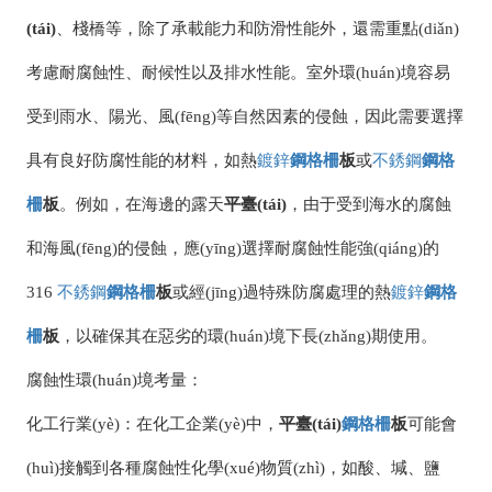
(tái)
、棧橋等，除了承載能力和防滑性能外，還需重點(diǎn)
考慮耐腐蝕性、耐候性以及排水性能。室外環(huán)境容易
受到雨水、陽光、風(fēng)等自然因素的侵蝕，因此需要選擇
具有良好防腐性能的材料，如熱
鍍鋅
鋼格柵
板
或
不銹鋼
鋼格
柵
板
。例如，在海邊的露天
平臺(tái)
，由于受到海水的腐蝕
和海風(fēng)的侵蝕，應(yīng)選擇耐腐蝕性能強(qiáng)的
316
不銹鋼
鋼格柵
板
或經(jīng)過特殊防腐處理的熱
鍍鋅
鋼格
柵
板
，以確保其在惡劣的環(huán)境下長(zhǎng)期使用。
腐蝕性環(huán)境考量：
化工行業(yè)：在化工企業(yè)中，
平臺(tái)
鋼格柵
板
可能會
(huì)接觸到各種腐蝕性化學(xué)物質(zhì)，如酸、堿、鹽