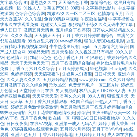
文字幕,综合,91
|
思思热久久艹
|
天天综合色丁香
|
激情综合色
|
这里只有精
品视频一区
|
91性人人
|
香蕉国产2013
|
99惹
|
中文字幕操比影片
|
中文字幕
资源网
|
色综合色综合网
|
粉嫩AV久久一区二区三区
|
色情激情五月
|
五月
天大香蕉AV
|
久久伦乱
|
免费99情趣网视频
|
午夜微拍福利
|
中字幕视频在
线永久在线观看免费
|
超碰女人天堂
|
狠狠精品干练久久久无码中文字幕
|
伊人日日干
|
激情五月天情色
|
五月综合丁香婷婷
|
日韩成人网站精品久久
大全
|
久久久高清
|
天天插天天干
|
五月丁香六月婷婷啪啪综合
|
丰满的女
邻居在线观看
|
99热这里只有99
|
www婷婷色
|
强伦人妻BD在线电影
|
这里
只有精彩小视频视频网站
|
牛牛热这里只有jingpin
|
五月激情六月宗合
|
国
产成人综合网
|
99精品无码
|
五月天偷拍
|
久久视这里只有精品
|
99久久超
级
|
色激情五月
|
加勒比色色
|
色色丁香色五月
|
91狠狠色丁香婷婷综合久久
精品
|
天天干天天色天天干
|
五月丁香激情综合啪啪
|
裸体做A爰片毛片A片
免费
|
丁香五月六月久久综合
|
五月天婷婷成人
|
99色视频
|
91av无码
|
久久
99网
|
色婷婷婷婷
|
天天搞夜夜叫
|
先锋男人91资源
|
日日杆天天
|
亚洲六月
色
|
久久人妻久久久久
|
五月婷婷精品视频
|
www.婷婷.com
|
久久六月综合
|
五月激情丁香久久综合网
|
玖玖热99
|
免费无码毛片一区二区A片
|
婷婷五
月色情天
|
天堂婷婷五月在线
|
男人視頻站
|
极品人妻VIDEOSSS人妻
|
五月
婷婷亚洲色视频
|
天天草天天爱
|
香蕉久久六月
|
99人人爽
|
狠狠五月天
|
天
天日 天天草
|
五月丁香六月激情狠狠
|
9久国产精品
|
99热人人艹
|
丁香五月
电影
|
婷婷五月色激情欧美激情
|
色五月激情五月丁香五月婷婷啪啪综合
|
99热欧美偷拍
|
六月丁花香啪啪激情欧美
|
婷综合
|
亚洲99精品欧美一区
|
婷
婷AV丁香
|
五月丁香色色
|
欧在线一区
|
狠狠CAO日日穞夜夜穞AV
|
91久久
色
|
日日夜夜爽
|
在线VA视频
|
亚洲第一成人无码A片
|
婷婷丁香大香蕉
|
99
色色
|
97碰碰视频在线观看免费
|
五月婷六月婷婷
|
五月丁香WWW
|
a在线
观看
|
亚洲四色五月
|
丁香六月婷婷基地
|
五月婷婷五月天
|
成人网在线视