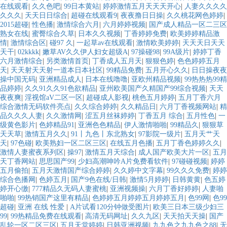
在线观看
|
久久色吧
|
99日本黄站
|
婷婷激情五月天天天开心
|
人妻久久久久
久久久
|
天天日日综合
|
超碰在线观看9
|
夜夜撸日日操
|
久久桃花网色婷婷
|
2015超碰
|
性色播
|
激情综合六月
|
六月婷婷视频
|
国产成人精品一区二三区
熟女在线
|
蜜臀综合久草
|
日本久久视频
|
丁香婷婷免费
|
欧美婷婷精品激
情
|
激情综合区
|
碰97 久
|
一起草av在线观看
|
激情欧美婷婷
|
天天天日天天
天干
|
02kkkk
|
嫩草AV久久伊人妇女超级A
|
97操碰98
|
99A级片
|
婷婷丁香
六月激情综合
|
另类激情首页
|
丁香成人五月天
|
狠狠色婷
|
色色婷婷五月
天
|
天天射天天射一道本日本社区
|
99精品免费
|
五月开心久久
|
日日操夜夜
操中国无码
|
亚洲精品成人
|
日本在线噜噜
|
亚欧州精品视频
|
99热热热99精
品婷婷
|
久久91久久91色欲精品
|
亚州欧美国产久精国产99综合视频
|
天天
夜夜爽
|
淫视馆aV二区一区
|
超碰成人影视
|
桃色五月婷婷
|
五月丁香六月
综合激情无码软件亮点
|
久久综合婷婷
|
久久精品日
|
六月丁香视频网站
|
精
品久久久人妻
|
久久激情网
|
涩五月丝袜婷婷
|
丁香五月 综合
|
五月性色
|
一
级黄色影片
|
色婷精品91
|
亚洲色色精品
|
伊人激情啪啪
|
99精品久
|
狠狠草
天天草
|
激情五月久久
|
91丨九色丨东北熟女
|
97影院一级片
|
五月天艹天
天
|
97色碰
|
欧美熟妇一区二区三区
|
在线五月色播
|
五月丁香色婷婷久久
|
激情人妻蜜夜系列区
|
操97
|
激情五月天综合
|
成人国产欧美大片一区
|
五月
天丁香网站
|
思思国产99
|
少妇高潮呻吟A片免费看软件
|
97碰碰视频
|
婷婷
五月偷拍
|
五月天激情国产综合婷婷
|
久久婷中文字幕
|
99久久久免费
|
婷婷
综合色播网
|
色婷五月
|
国产9色在线/日韩
|
激情5月婷婷
|
日韩黄黄
|
色五婷
婷开心缴
|
777精品久无码人妻蜜桃
|
亚洲视频操
|
六月丁香好婷婷
|
人妻啪
啪啪
|
99热销国产这里有精品
|
色婷婷五月婷婷五月婷婷五月
|
色99网
|
色99
超碰
|
亚洲 在线 性爱
|
A片试看120分钟做受图片
|
欧美三日本三级少妇三
99
|
99热精品免费在线观看
|
高清无码网址
|
久久九区
|
天天拍天天操
|
国产
乱轮一区二区三区
|
五月天堂婷婷
|
日韩亚洲视频
|
九九色之九九色之88
|
无