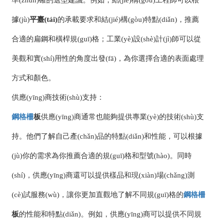
據(jù)
平臺(tái)
的承載要求和結(jié)構(gòu)特點(diǎn)，推薦
合適的扁鋼和橫桿規(guī)格；工業(yè)設(shè)計(jì)師可以從
美觀和實(shí)用性的角度出發(fā)，為你選擇合適的表面處理
方式和顏色。
供應(yīng)商技術(shù)支持：
鋼格柵
板
供應(yīng)商通常也能夠提供專業(yè)的技術(shù)支
持。他們了解自己產(chǎn)品的特點(diǎn)和性能，可以根據
(jù)你的需求為你推薦合適的規(guī)格和型號(hào)。同時
(shí)，供應(yīng)商還可以提供樣品和現(xiàn)場(chǎng)測
(cè)試服務(wù)，讓你更加直觀地了解不同規(guī)格的
鋼格柵
板
的性能和特點(diǎn)。例如，供應(yīng)商可以提供不同規