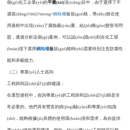
個(gè)化工企業(yè)的
平臺(tái)
項(xiàng)目中，由于選擇了不
適當(dāng)?shù)?strong>
鋼格柵
板規(guī)格，導(dǎo)致在使
用過程中出現(xiàn)了腐蝕嚴(yán)重、結(jié)構(gòu)變形等問
題，通過分析這個(gè)案例，可以認(rèn)識(shí)到在化工環
(huán)境下選擇
鋼格柵
板
規(guī)格時(shí)需要特別注意防腐性
能和承載能力。
（二）專業(yè)人士咨詢
工程師與設(shè)計(jì)師建議：
在選型過程中，咨詢專業(yè)的工程師和設(shè)計(jì)師是非
常必要的。他們具有豐富的經(jīng)驗(yàn)和專業(yè)知識
(shí)，能夠根據(jù)具體的使用環(huán)境和需求，為你提供
準(zhǔn)確的選型建議。例如，結(jié)構(gòu)工程師可以根