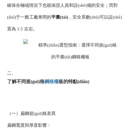
確保在極端情況下也能保證人員和設(shè)備的安全；而對
(duì)于一般工廠車間的
平臺(tái)
，安全系數(shù)可以設(shè)
置為 1.5 左右。
二、
了解不同規(guī)格
鋼格柵
板的特點(diǎn)
（一）扁鋼規(guī)格差異
扁鋼寬度與厚度影響：