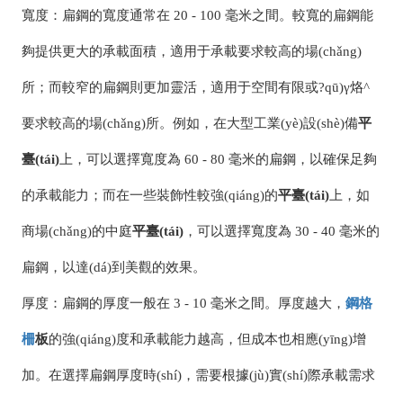
寬度：扁鋼的寬度通常在 20 - 100 毫米之間。較寬的扁鋼能
夠提供更大的承載面積，適用于承載要求較高的場(chǎng)
所；而較窄的扁鋼則更加靈活，適用于空間有限或?qū)γ烙^
要求較高的場(chǎng)所。例如，在大型工業(yè)設(shè)備
平
臺(tái)
上，可以選擇寬度為 60 - 80 毫米的扁鋼，以確保足夠
的承載能力；而在一些裝飾性較強(qiáng)的
平臺(tái)
上，如
商場(chǎng)的中庭
平臺(tái)
，可以選擇寬度為 30 - 40 毫米的
扁鋼，以達(dá)到美觀的效果。
厚度：扁鋼的厚度一般在 3 - 10 毫米之間。厚度越大，
鋼格
柵
板
的強(qiáng)度和承載能力越高，但成本也相應(yīng)增
加。在選擇扁鋼厚度時(shí)，需要根據(jù)實(shí)際承載需求