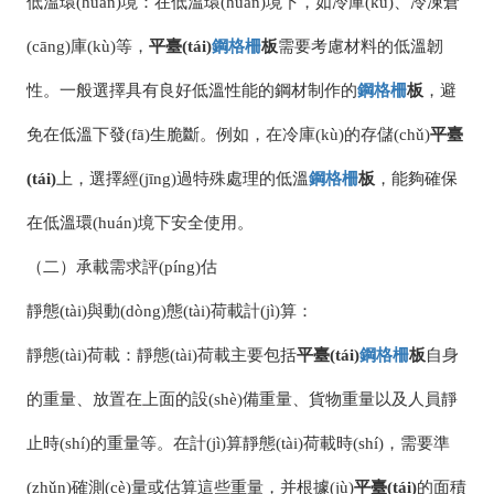
低溫環(huán)境：在低溫環(huán)境下，如冷庫(kù)、冷凍倉
(cāng)庫(kù)等，
平臺(tái)
鋼格柵
板
需要考慮材料的低溫韌
性。一般選擇具有良好低溫性能的鋼材制作的
鋼格柵
板
，避
免在低溫下發(fā)生脆斷。例如，在冷庫(kù)的存儲(chǔ)
平臺
(tái)
上，選擇經(jīng)過特殊處理的低溫
鋼格柵
板
，能夠確保
在低溫環(huán)境下安全使用。
（二）承載需求評(píng)估
靜態(tài)與動(dòng)態(tài)荷載計(jì)算：
靜態(tài)荷載：靜態(tài)荷載主要包括
平臺(tái)
鋼格柵
板
自身
的重量、放置在上面的設(shè)備重量、貨物重量以及人員靜
止時(shí)的重量等。在計(jì)算靜態(tài)荷載時(shí)，需要準
(zhǔn)確測(cè)量或估算這些重量，并根據(jù)
平臺(tái)
的面積